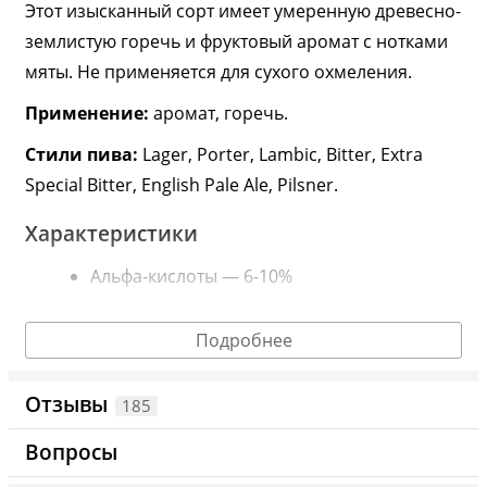
Этот изысканный сорт имеет умеренную древесно-
землистую горечь и фруктовый аромат с нотками
мяты. Не применяется для сухого охмеления.
Применение
:
аромат, горечь.
Стили
пива
:
Lager, Porter, Lambic, Bitter, Extra
Special Bitter, English Pale Ale, Pilsner.
Характеристики
Альфа-кислоты — 6-10%
Бета-кислоты — 4,2%
Подробнее
Хмель продается в вакуумной металлической
упаковке. Она отлично сохраняет его аромат и
Отзывы
185
увеличивает срок годности.
Вопросы
Информация о технических характеристиках, комплектации и