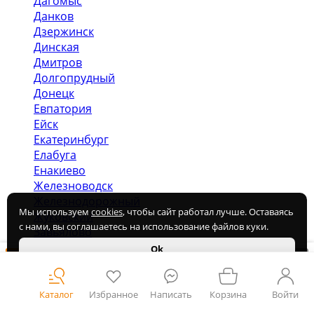
Дагомыс
Данков
Дзержинск
Динская
Дмитров
Долгопрудный
Донецк
Евпатория
Ейск
Екатеринбург
Елабуга
Енакиево
Железноводск
Железнодорожный
Мы используем
cookies
, чтобы сайт работал лучше. Оставаясь
Жуковский
с нами, вы соглашаетесь на использование файлов куки.
Завьялово
Засечное
Ok
В корзину
Купить в 1 клик
Звенигород
Зеленоград
Знаменский
Каталог
Избранное
Написать
Корзина
Войти
Иваново