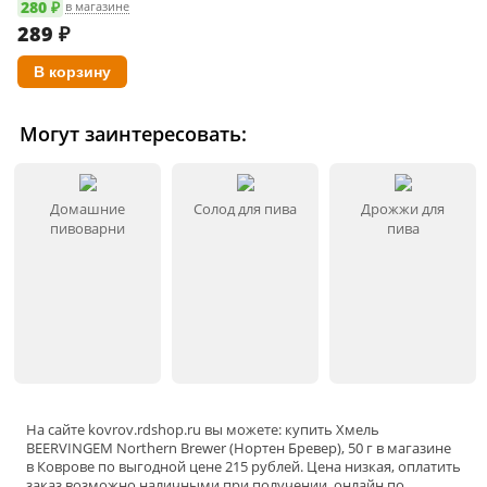
280 ₽
в магазине
289
₽
Могут заинтересовать:
Домашние
Солод для пива
Дрожжи для
пивоварни
пива
На сайте
kovrov
.rdshop.ru вы можете: купить Хмель
BEERVINGEM Northern Brewer (Нортен Бревер), 50 г в магазине
в Коврове по выгодной цене 215 рублей. Цена низкая, оплатить
заказ возможно наличными при получении, онлайн по