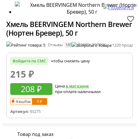
Хмель BEERVINGEM Northern Brewer
(Нортен Бревер), 50 г
Задать вопрос
Отзывы
185
1220 продано
Войдите по СМС
чтобы снизить цену
215
₽
208 ₽
Цена
в магазине
при оплате наличными
Кешбэк
7 ₽
Артикул:
93275
Товар под заказ